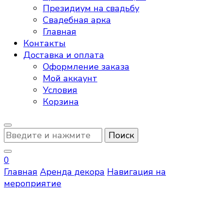
Президиум на свадьбу
Свадебная арка
Главная
Контакты
Доставка и оплата
Оформление заказа
Мой аккаунт
Условия
Корзина
Ищите
что-
то?
0
Главная
Аренда декора
Навигация на
мероприятие
Навигация на мероприятие