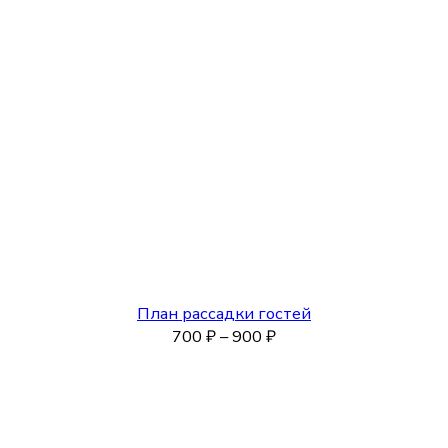
380 ₽
–
480 ₽
План рассадки гостей
Диапазон
700
₽
–
900
₽
цен:
700 ₽
–
900 ₽