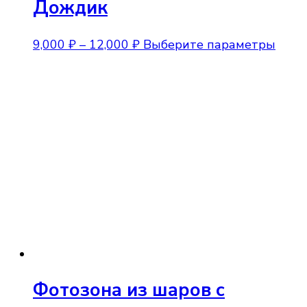
Дождик
Диапазон
Этот
9,000
₽
–
12,000
₽
Выберите параметры
цен:
това
9,000 ₽
имее
–
неск
12,000 ₽
вари
Опци
можн
выбр
на
стра
товар
Фотозона из шаров с