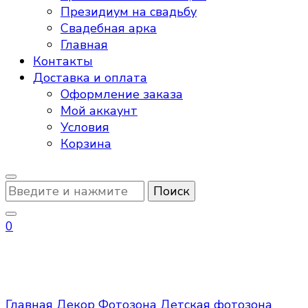
Президиум на свадьбу
Свадебная арка
Главная
Контакты
Доставка и оплата
Оформление заказа
Мой аккаунт
Условия
Корзина
Ищите
что-
то?
0
Детская фотозона
Главная
Декор
Фотозона
Детская фотозона