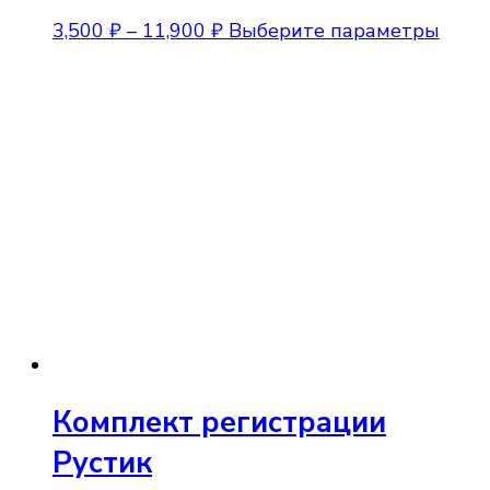
Диапазон
Этот
3,500
₽
–
11,900
₽
Выберите параметры
цен:
това
3,500 ₽
имее
–
неск
11,900 ₽
вари
Опци
можн
выбр
на
стра
товар
Комплект регистрации
Рустик