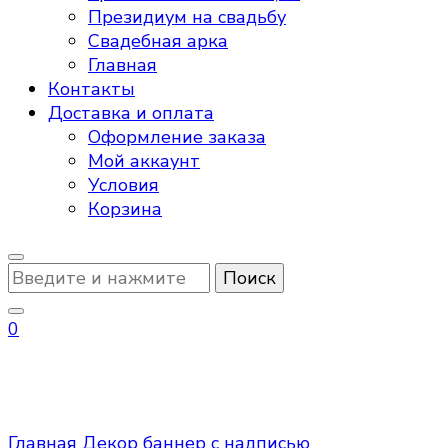
Президиум на свадьбу
Свадебная арка
Главная
Контакты
Доставка и оплата
Оформление заказа
Мой аккаунт
Условия
Корзина
Ищите
что-
то?
0
баннер с надписью
Главная
Декор
баннер с надписью