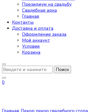
Президиум на свадьбу
Свадебная арка
Главная
Контакты
Доставка и оплата
Оформление заказа
Мой аккаунт
Условия
Корзина
Ищите
что-
то?
0
декор свадебного стола
Главная
Декор
декор свадебного стола