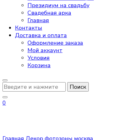
Президиум на свадьбу
Свадебная арка
Главная
Контакты
Доставка и оплата
Оформление заказа
Мой аккаунт
Условия
Корзина
Ищите
что-
то?
0
фотозоны москва
Главная
Декор
фотозоны москва