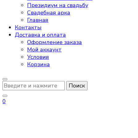
Президиум на свадьбу
Свадебная арка
Главная
Контакты
Доставка и оплата
Оформление заказа
Мой аккаунт
Условия
Корзина
Ищите
что-
то?
0
сладкий стол на день
рождения