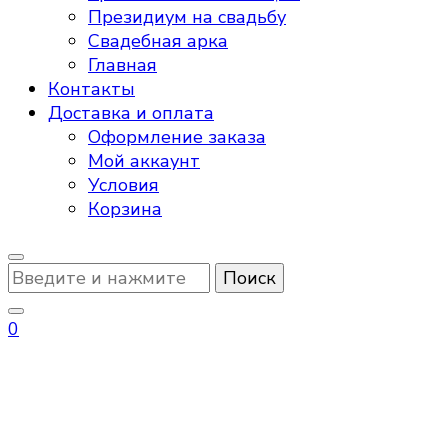
Президиум на свадьбу
Свадебная арка
Главная
Контакты
Доставка и оплата
Оформление заказа
Мой аккаунт
Условия
Корзина
Ищите
что-
то?
0
свадебный стол невесты
и жениха