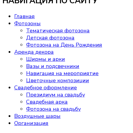
НАВИГАЦИЯ ПО САЙТУ
–
неско
3,000 ₽
вариа
Главная
Опции
Фотозоны
можно
Тематическая фотозона
выбра
Детская фотозона
на
Фотозона на День Рождения
стран
Аренда декора
товара
Ширмы и арки
Вазы и подсвечники
Навигация на мероприятие
Цветочные композиции
Свадебное оформление
Президиум на свадьбу
Свадебная арка
Фотозона на свадьбу
Воздушные шары
Организация