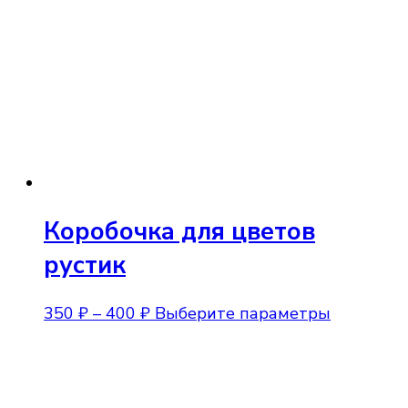
Коробочка для цветов
рустик
Диапазон
Этот
350
₽
–
400
₽
Выберите параметры
цен:
товар
350 ₽
имеет
–
нескольк
400 ₽
вариаций