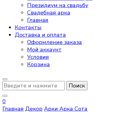
Президиум на свадьбу
Свадебная арка
Главная
Контакты
Доставка и оплата
Оформление заказа
Мой аккаунт
Условия
Корзина
Ищите
что-
то?
0
Главная
Декор
Арки
Арка Сота