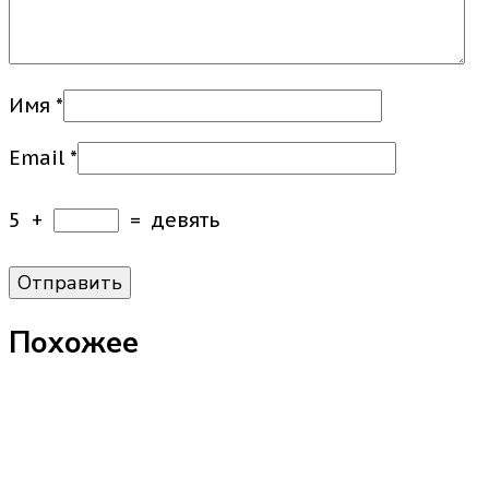
Имя
*
Email
*
5
+
=
девять
Похожее