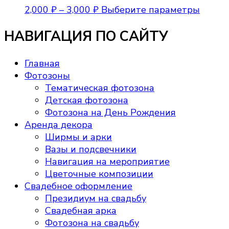
Диапазон
Этот
2,000
₽
–
3,000
₽
Выберите параметры
цен:
товар
НАВИГАЦИЯ ПО САЙТУ
2,000 ₽
имеет
–
неско
3,000 ₽
вариа
Главная
Опции
Фотозоны
можно
Тематическая фотозона
выбра
Детская фотозона
на
Фотозона на День Рождения
стран
Аренда декора
товара
Ширмы и арки
Вазы и подсвечники
Навигация на мероприятие
Цветочные композиции
Свадебное оформление
Президиум на свадьбу
Свадебная арка
Фотозона на свадьбу