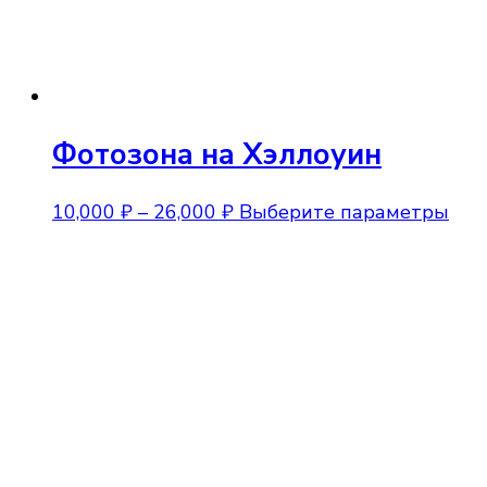
Фотозона на Хэллоуин
Диапазон
Это
10,000
₽
–
26,000
₽
Выберите параметры
цен:
тов
10,000 ₽
име
–
нес
26,000 ₽
вар
Опц
мож
выб
на
стр
тов