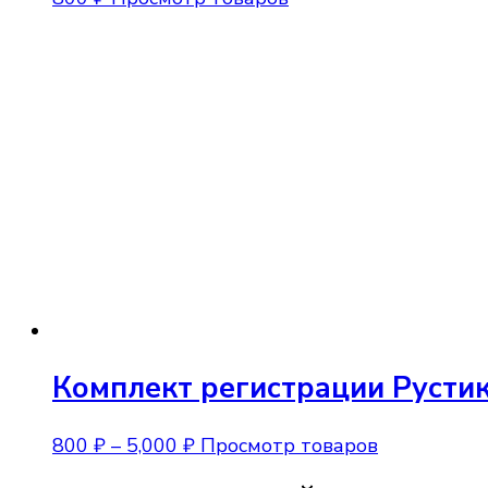
Комплект регистрации Русти
Диапазон
800
₽
–
5,000
₽
Просмотр товаров
цен: