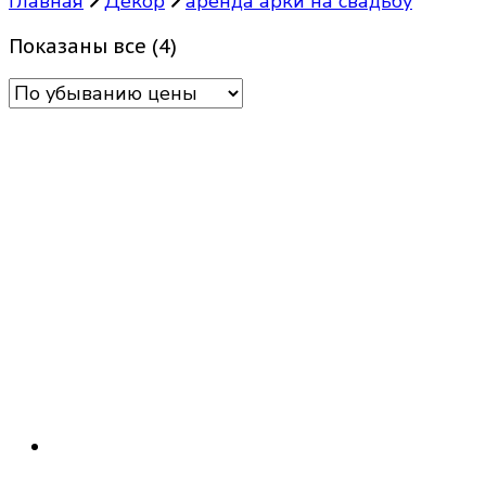
Главная
Декор
аренда арки на свадьбу
Цены:
Показаны все (4)
по
убыванию