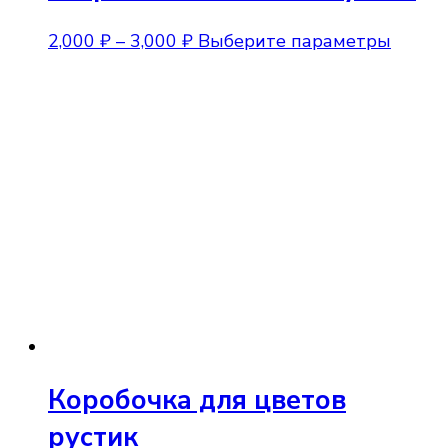
Диапазон
Этот
2,000
₽
–
3,000
₽
Выберите параметры
цен:
товар
2,000 ₽
имеет
–
неско
3,000 ₽
вариа
Опции
можно
выбра
на
стран
товара
Коробочка для цветов
рустик