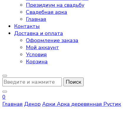
Президиум на свадьбу
Свадебная арка
Главная
Контакты
Доставка и оплата
Оформление заказа
Мой аккаунт
Условия
Корзина
Ищите
что-
то?
0
Главная
Декор
Арки
Арка деревянная Рустик