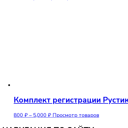
Комплект регистрации Русти
Диапазон
800
₽
–
5,000
₽
Просмотр товаров
цен: