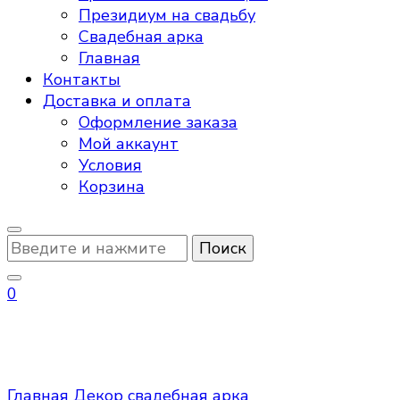
Президиум на свадьбу
Свадебная арка
Главная
Контакты
Доставка и оплата
Оформление заказа
Мой аккаунт
Условия
Корзина
Ищите
что-
то?
0
свадебная арка
Главная
Декор
свадебная арка