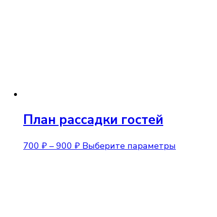
План рассадки гостей
Диапазон
Этот
700
₽
–
900
₽
Выберите параметры
цен:
товар
700 ₽
имеет
–
нескольк
900 ₽
вариаций
Опции
можно