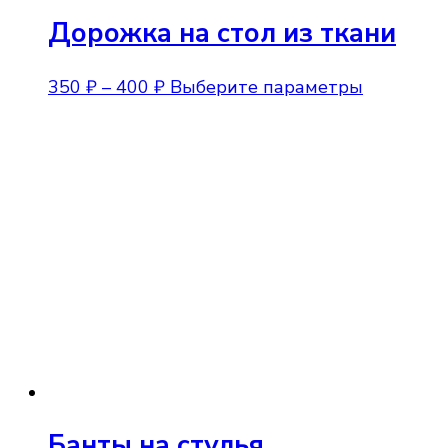
Дорожка на стол из ткани
Диапазон
Этот
350
₽
–
400
₽
Выберите параметры
цен:
товар
350 ₽
имеет
–
нескольк
400 ₽
вариаций
Опции
можно
выбрать
на
странице
товара.
Банты на стулья