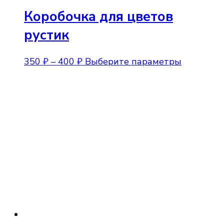
Коробочка для цветов
рустик
Диапазон
Этот
350
₽
–
400
₽
Выберите параметры
цен:
товар
350 ₽
имеет
–
нескольк
400 ₽
вариаций
Опции
можно
выбрать
на
странице
товара.