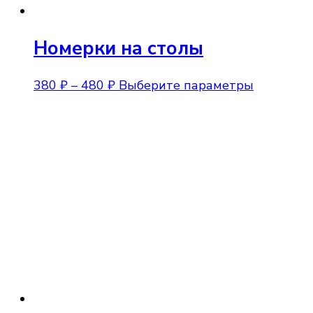
Номерки на столы
Диапазон
Этот
380
₽
–
480
₽
Выберите параметры
цен:
товар
380 ₽
имеет
–
нескольк
480 ₽
вариаций
Опции
можно
выбрать
на
странице
товара.