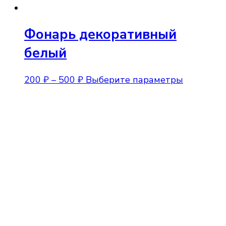
Фонарь декоративный
белый
Диапазон
Этот
200
₽
–
500
₽
Выберите параметры
цен:
товар
200 ₽
имеет
–
нескольк
500 ₽
вариаций
Опции
можно
выбрать
на
странице
товара.