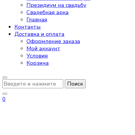
Президиум на свадьбу
Свадебная арка
Главная
Контакты
Доставка и оплата
Оформление заказа
Мой аккаунт
Условия
Корзина
Ищите
что-
то?
0
аренда свадебного
декора