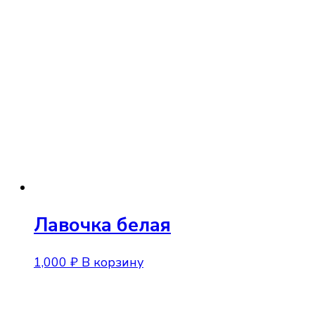
3,500 ₽
имее
–
неск
11,900 ₽
вари
Опци
можн
выбр
на
стра
товар
Лавочка белая
1,000
₽
В корзину