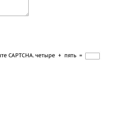
ите CAPTCHA.
четыре
+
пять
=