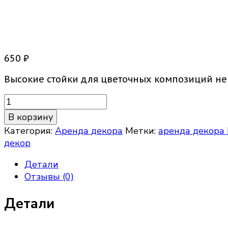
Колонна под цветочные к
650
₽
Высокие стойки для цветочных композиций не 
Количество
товара
В корзину
Колонна
Категория:
Аренда декора
Метки:
аренда декора
под
декор
цветочные
композиции
Детали
Отзывы (0)
Детали