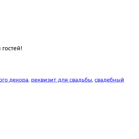
 гостей!
ого декора
,
реквизит для свадьбы
,
свадебный