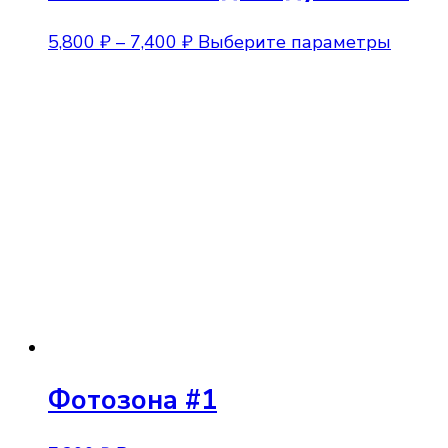
Диапазон
Этот
5,800
₽
–
7,400
₽
Выберите параметры
цен:
товар
5,800 ₽
имеет
–
неско
7,400 ₽
вариа
Опции
можно
выбра
на
стран
товара
Фотозона #1