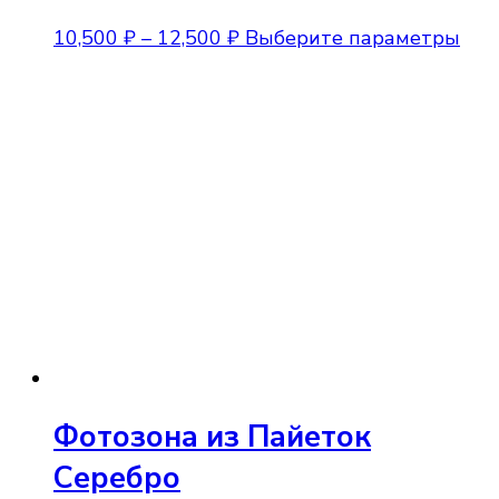
Диапазон
Это
10,500
₽
–
12,500
₽
Выберите параметры
цен:
тов
10,500 ₽
име
–
нес
12,500 ₽
вар
Опц
мож
выб
на
стр
тов
Фотозона из Пайеток
Серебро