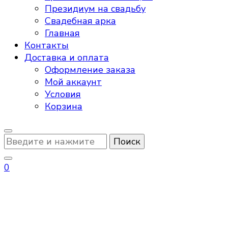
Президиум на свадьбу
Свадебная арка
Главная
Контакты
Доставка и оплата
Оформление заказа
Мой аккаунт
Условия
Корзина
Ищите
что-
то?
0
фотозона на день
рождения