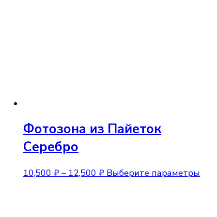
Фотозона из Пайеток
Серебро
Диапазон
Это
10,500
₽
–
12,500
₽
Выберите параметры
цен:
тов
10,500 ₽
име
–
нес