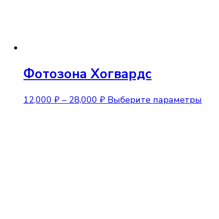
Фотозона Хогвардс
Диапазон
Это
12,000
₽
–
28,000
₽
Выберите параметры
цен:
тов
12,000 ₽
име
–
нес
28,000 ₽
вар
Опц
мож
выб
на
стр
тов