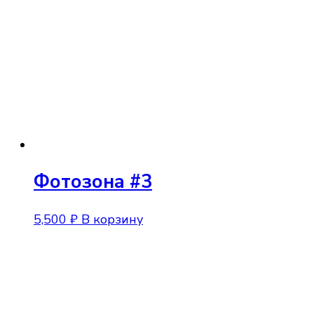
12,500 ₽
вар
Опц
мож
выб
на
стр
тов
Фотозона #3
5,500
₽
В корзину