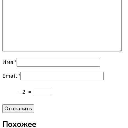
Имя
*
Email
*
−
2
=
Похожее