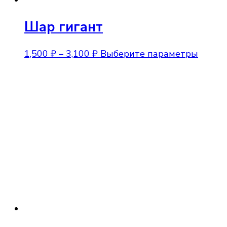
Шар гигант
Диапазон
Этот
1,500
₽
–
3,100
₽
Выберите параметры
цен:
товар
1,500 ₽
имеет
–
неско
3,100 ₽
вариа
Опции
можно
выбра
на
стран
товара