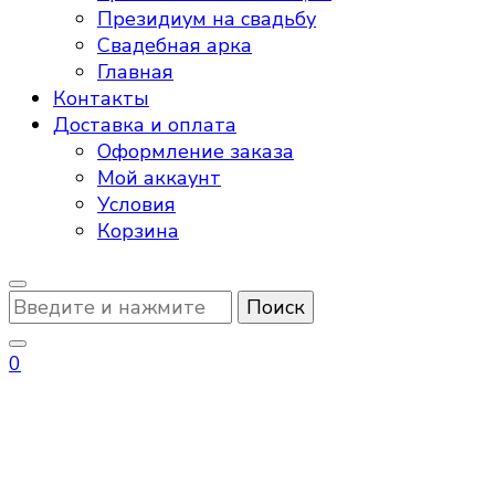
Президиум на свадьбу
Свадебная арка
Главная
Контакты
Доставка и оплата
Оформление заказа
Мой аккаунт
Условия
Корзина
Ищите
что-
то?
0
разнокалиберная арка из
шаров