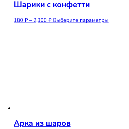
Шарики с конфетти
Диапазон
Этот
180
₽
–
2,300
₽
Выберите параметры
цен:
товар
180 ₽
имеет
–
несколь
2,300 ₽
вариаци
Опции
можно
выбрат
на
страниц
товара.
Арка из шаров