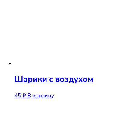
Опции
можно
выбра
на
стран
товара
Шарики с воздухом
45
₽
В корзину