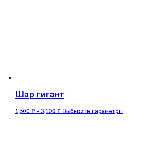
Шар гигант
Диапазон
Этот
1,500
₽
–
3,100
₽
Выберите параметры
цен:
товар
1,500 ₽
имеет
–
неско
3,100 ₽
вариа