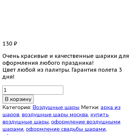
Шарики с гелием
130
₽
Очень красивые и качественные шарики для
оформления любого праздника!
Цвет любой из палитры. Гарантия полета 3
дня!
Количество
товара
В корзину
Шарики
Категория:
Воздушные шары
Метки:
арка из
с
шаров
,
воздушные шары москва
,
купить
гелием
воздушные шары
,
оформление воздушными
шарами
,
оформление свадьбы шарами
,