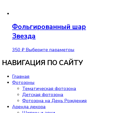
Фольгированный шар
Звезда
Этот
350
₽
Выберите параметры
товар
НАВИГАЦИЯ ПО САЙТУ
имеет
несколько
вариаций.
Главная
Опции
Фотозоны
можно
Тематическая фотозона
выбрать
Детская фотозона
на
Фотозона на День Рождения
странице
Аренда декора
товара.
Ширмы и арки