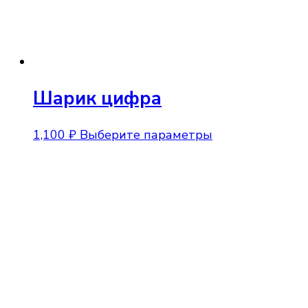
товара.
Шарик цифра
Этот
1,100
₽
Выберите параметры
товар
имеет
несколько
вариаций.
Опции
можно
выбрать
на
странице
товара.