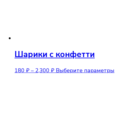
Шарики с конфетти
Диапазон
Этот
180
₽
–
2,300
₽
Выберите параметры
цен:
товар
180 ₽
имеет
–
несколь
2,300 ₽
вариаци
Опции
можно
выбрат
на
страниц