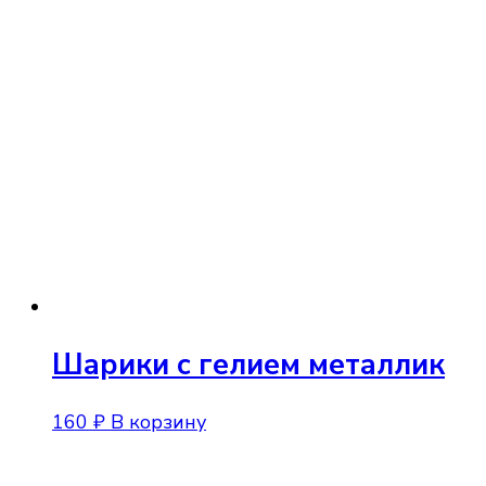
товар
имеет
несколько
вариаций.
Опции
можно
выбрать
на
странице
товара.
Шарики с гелием металлик
160
₽
В корзину