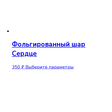
Фольгированный шар
Сердце
Этот
350
₽
Выберите параметры
товар
имеет
несколько
вариаций.
Опции
можно
выбрать