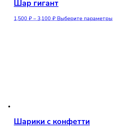
Шар гигант
Диапазон
Этот
1,500
₽
–
3,100
₽
Выберите параметры
цен:
товар
1,500 ₽
имеет
–
неско
3,100 ₽
вариа
Опции
можно
выбра
на
стран
товара
Шарики с конфетти