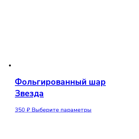
вариаций.
Опции
можно
выбрать
на
странице
товара.
Фольгированный шар
Звезда
Этот
350
₽
Выберите параметры
товар
имеет
несколько