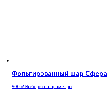
товар
имеет
несколько
вариаций.
Опции
можно
выбрать
на
странице
товара.
Фольгированный шар Сфера
Этот
900
₽
Выберите параметры
товар
имеет
несколько