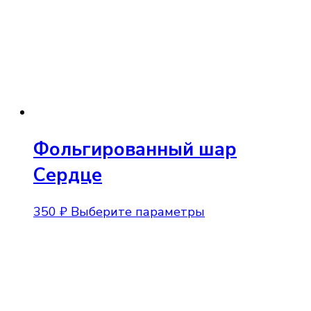
вариаций.
Опции
можно
выбрать
на
странице
товара.
Фольгированный шар
Сердце
Этот
350
₽
Выберите параметры
товар
имеет
несколько
вариаций.
Опции