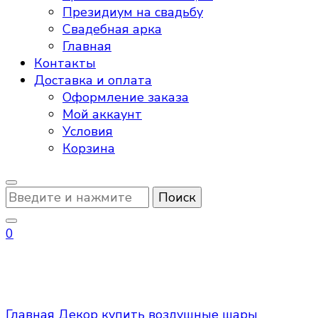
Президиум на свадьбу
Свадебная арка
Главная
Контакты
Доставка и оплата
Оформление заказа
Мой аккаунт
Условия
Корзина
Ищите
что-
то?
0
купить воздушные шары
Главная
Декор
купить воздушные шары