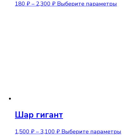
Диапазон
Этот
180
₽
–
2,300
₽
Выберите параметры
цен:
товар
180 ₽
имеет
–
несколь
2,300 ₽
вариаци
Опции
можно
выбрат
на
страниц
товара.
Шар гигант
Диапазон
Этот
1,500
₽
–
3,100
₽
Выберите параметры
цен:
товар