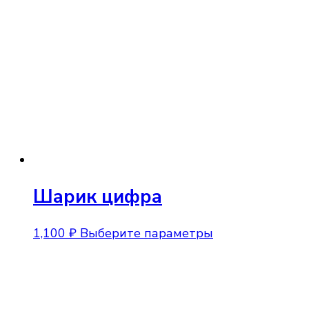
вариаций.
Опции
можно
выбрать
на
странице
товара.
Шарик цифра
Этот
1,100
₽
Выберите параметры
товар
имеет
несколько
вариаций.