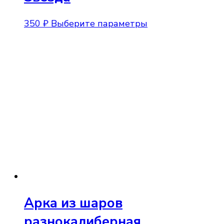
Этот
350
₽
Выберите параметры
товар
имеет
несколько
вариаций.
Опции
можно
выбрать
на
странице
товара.
Арка из шаров
разнокалиберная