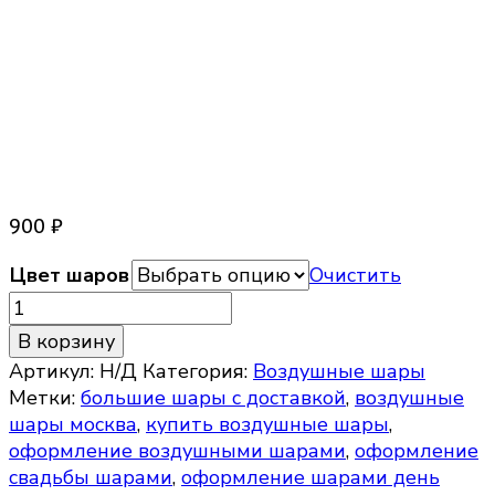
Фольгированный шар
Сфера
900
₽
Цвет шаров
Очистить
Количество
товара
В корзину
Фольгированный
Артикул:
Н/Д
Категория:
Воздушные шары
шар
Метки:
большие шары с доставкой
,
воздушные
Сфера
шары москва
,
купить воздушные шары
,
оформление воздушными шарами
,
оформление
свадьбы шарами
,
оформление шарами день