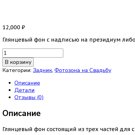
Глянцевый фон три секци
12,000
₽
Глянцевый фон с надписью на президиум либо
Количество
товара
В корзину
Глянцевый
Категории:
Задник
,
Фотозона на Свадьбу
фон
три
Описание
секции
Детали
Отзывы (0)
Описание
Глянцевый фон состоящий из трех частей для 