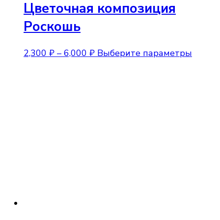
Цветочная композиция
Роскошь
Диапазон
Этот
2,300
₽
–
6,000
₽
Выберите параметры
цен:
товар
2,300 ₽
имеет
–
неско
6,000 ₽
вариа
Опции
можно
выбра
на
стран
товара