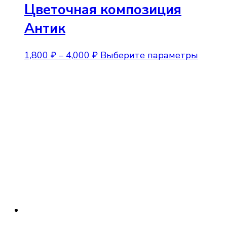
Цветочная композиция
Антик
Диапазон
Этот
1,800
₽
–
4,000
₽
Выберите параметры
цен:
товар
1,800 ₽
имеет
–
неско
4,000 ₽
вариа
Опции
можно
выбра
на
стран
товара