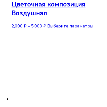
Цветочная композиция
Воздушная
Диапазон
Этот
2,000
₽
–
5,000
₽
Выберите параметры
цен:
товар
2,000 ₽
имеет
–
неско
5,000 ₽
вариа
Опции
можно
выбра
на
стран
товара