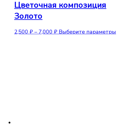
Цветочная композиция
Золото
Диапазон
Этот
2,500
₽
–
7,000
₽
Выберите параметры
цен:
товар
2,500 ₽
имеет
–
неско
7,000 ₽
вариа
Опции
можно
выбра
на
стран
товара