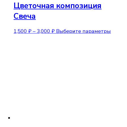
Цветочная композиция
Свеча
Диапазон
Этот
1,500
₽
–
3,000
₽
Выберите параметры
цен:
товар
1,500 ₽
имеет
–
неско
3,000 ₽
вариа
Опции
можно
выбра
на
стран
товара