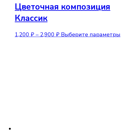
Цветочная композиция
Классик
Диапазон
Этот
1,200
₽
–
2,900
₽
Выберите параметры
цен:
товар
1,200 ₽
имеет
–
неско
2,900 ₽
вариа
Опции
можно
выбра
на
стран
товара