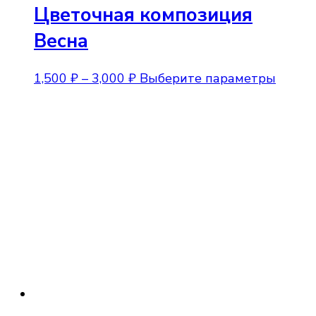
Цветочная композиция
Весна
Диапазон
Этот
1,500
₽
–
3,000
₽
Выберите параметры
цен:
товар
1,500 ₽
имеет
–
неско
3,000 ₽
вариа
Опции
можно
выбра
на
стран
товара