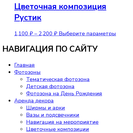
Цветочная композиция
Рустик
Диапазон
Этот
1,100
₽
–
2,200
₽
Выберите параметры
цен:
товар
НАВИГАЦИЯ ПО САЙТУ
1,100 ₽
имеет
–
неско
2,200 ₽
вариа
Главная
Опции
Фотозоны
можно
Тематическая фотозона
выбра
Детская фотозона
на
Фотозона на День Рождения
стран
Аренда декора
товара
Ширмы и арки
Вазы и подсвечники
Навигация на мероприятие
Цветочные композиции