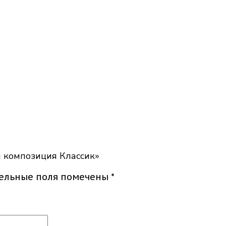
я композиция Классик»
тельные поля помечены
*