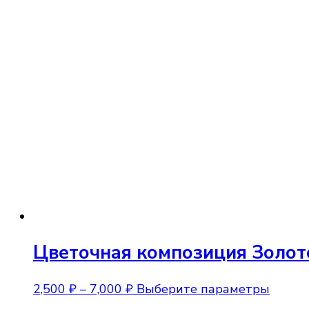
Цветочная композиция Золот
Диапазон
Этот
2,500
₽
–
7,000
₽
Выберите параметры
цен:
товар