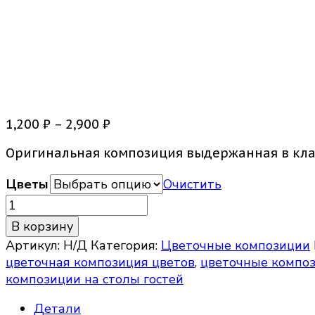
Цветочная композиция Кл
Диапазон
1,200
₽
–
2,900
₽
цен:
Оригинальная композиция выдержанная в клас
1,200 ₽
–
Цветы
Очистить
2,900 ₽
Количество
товара
В корзину
Цветочная
Артикул:
Н/Д
Категория:
Цветочные композиции
композиция
цветочная композиция цветов
,
цветочные компо
Классик
композиции на столы гостей
Детали