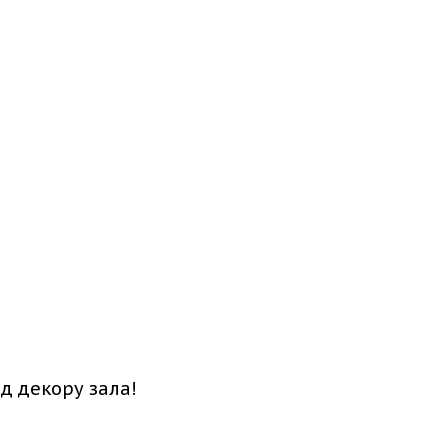
есна
д декору зала!