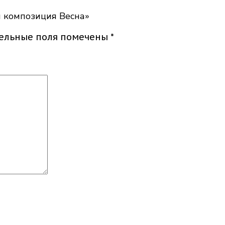
я композиция Весна»
тельные поля помечены
*