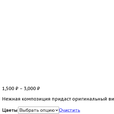
Цветочная композиция В
Диапазон
1,500
₽
–
3,000
₽
цен:
Нежная композиция придаст оригинальный ви
1,500 ₽
–
Цветы
Очистить
3,000 ₽