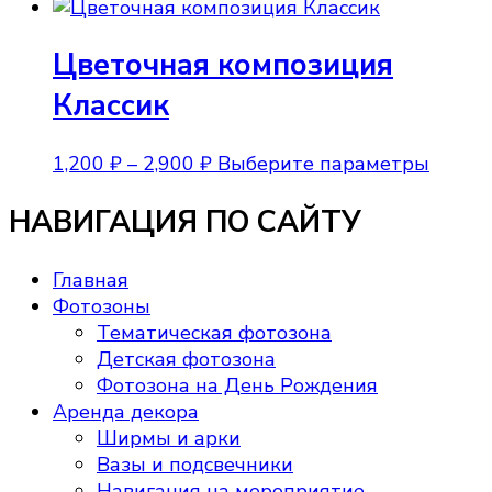
цен:
товар
на
1,500 ₽
имеет
стран
Цветочная композиция
–
неско
товара
3,000 ₽
вариа
Классик
Опции
можно
Диапазон
Этот
1,200
₽
–
2,900
₽
Выберите параметры
выбра
цен:
товар
на
НАВИГАЦИЯ ПО САЙТУ
1,200 ₽
имеет
стран
–
неско
товара
2,900 ₽
вариа
Главная
Опции
Фотозоны
можно
Тематическая фотозона
выбра
Детская фотозона
на
Фотозона на День Рождения
стран
Аренда декора
товара
Ширмы и арки
Вазы и подсвечники
Навигация на мероприятие