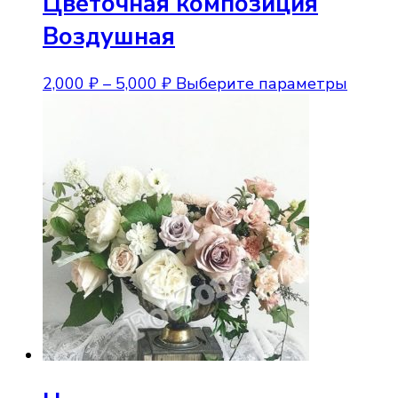
Цветочная композиция
Воздушная
Диапазон
Этот
2,000
₽
–
5,000
₽
Выберите параметры
цен:
товар
2,000 ₽
имеет
–
неско
5,000 ₽
вариа
Опции
можно
выбра
на
стран
товара