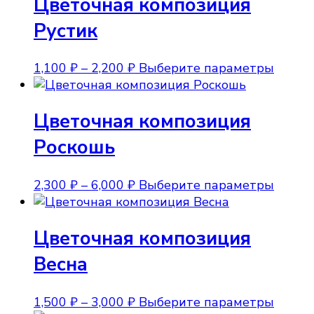
Цветочная композиция
Рустик
Диапазон
Этот
1,100
₽
–
2,200
₽
Выберите параметры
цен:
товар
1,100 ₽
имеет
Цветочная композиция
–
неско
2,200 ₽
вариа
Роскошь
Опции
можно
Диапазон
Этот
2,300
₽
–
6,000
₽
Выберите параметры
выбра
цен:
товар
на
2,300 ₽
имеет
стран
Цветочная композиция
–
неско
товара
6,000 ₽
вариа
Весна
Опции
можно
Диапазон
Этот
1,500
₽
–
3,000
₽
Выберите параметры
выбра