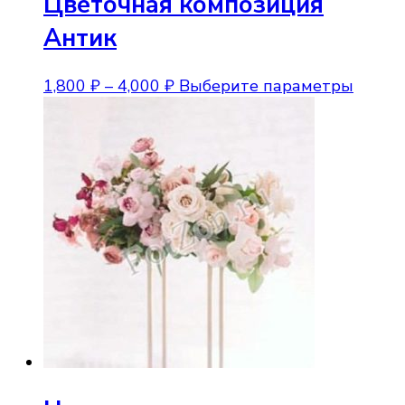
Цветочная композиция
Антик
Диапазон
Этот
1,800
₽
–
4,000
₽
Выберите параметры
цен:
товар
1,800 ₽
имеет
–
неско
4,000 ₽
вариа
Опции
можно
выбра
на
стран
товара