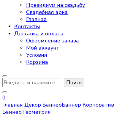
Президиум на свадьбу
Свадебная арка
Главная
Контакты
Доставка и оплата
Оформление заказа
Мой аккаунт
Условия
Корзина
Ищите
что-
то?
0
Главная
Декор
Баннер
Баннер Корпоратив
Баннер Геометрия