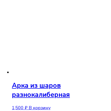
товар
имеет
несколько
вариаций.
Опции
можно
выбрать
на
странице
товара.
Арка из шаров
разнокалиберная
1,500
₽
В корзину