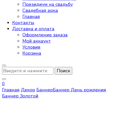
Президиум на свадьбу
Свадебная арка
Главная
Контакты
Доставка и оплата
Оформление заказа
Мой аккаунт
Условия
Корзина
Ищите
что-
то?
0
Главная
Декор
Баннер
Баннер День рождения
Баннер Золотой