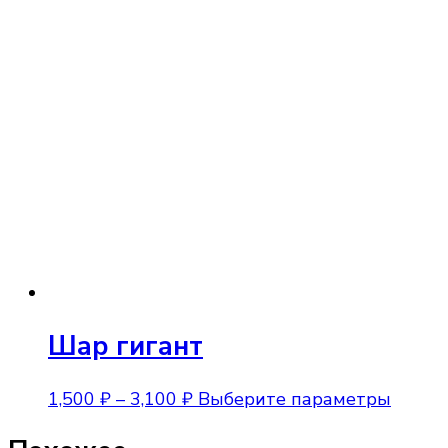
Шар гигант
Диапазон
Этот
1,500
₽
–
3,100
₽
Выберите параметры
цен:
товар
1,500 ₽
имеет