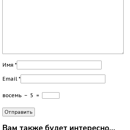
Имя
*
Email
*
восемь
−
5
=
Вам также будет интересно…