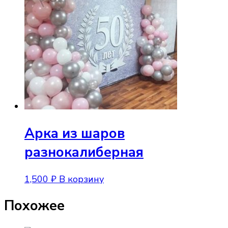
Опции
можно
выбра
на
стран
товара
Арка из шаров
разнокалиберная
1,500
₽
В корзину
Похожее