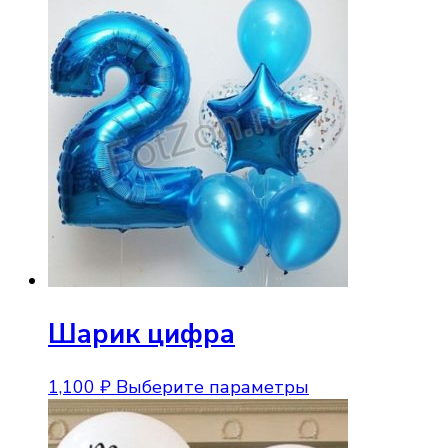
Шарик цифра
Этот
1,100
₽
Выберите параметры
товар
имеет