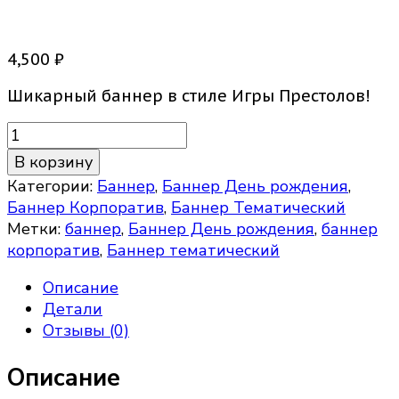
Баннер Игра Престолов
4,500
₽
Шикарный баннер в стиле Игры Престолов!
Количество
товара
В корзину
Баннер
Категории:
Баннер
,
Баннер День рождения
,
Игра
Баннер Корпоратив
,
Баннер Тематический
Престолов
Метки:
баннер
,
Баннер День рождения
,
баннер
корпоратив
,
Баннер тематический
Описание
Детали
Отзывы (0)
Описание