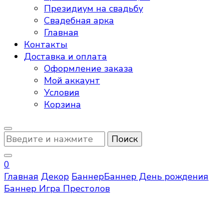
Президиум на свадьбу
Свадебная арка
Главная
Контакты
Доставка и оплата
Оформление заказа
Мой аккаунт
Условия
Корзина
Ищите
что-
то?
0
Главная
Декор
Баннер
Баннер День рождения
Баннер Игра Престолов