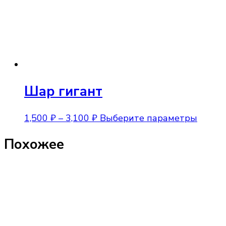
на
странице
товара.
Шар гигант
Диапазон
Этот
1,500
₽
–
3,100
₽
Выберите параметры
цен:
товар
Похожее
1,500 ₽
имеет
–
неско
3,100 ₽
вариа
Опции
можно
выбра
на