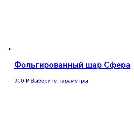
Фольгированный шар Сфера
Этот
900
₽
Выберите параметры
товар
имеет
несколько
вариаций.
Опции
можно
выбрать