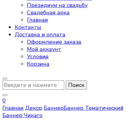
Президиум на свадьбу
Свадебная арка
Главная
Контакты
Доставка и оплата
Оформление заказа
Мой аккаунт
Условия
Корзина
Ищите
что-
то?
0
Главная
Декор
Баннер
Баннер Тематический
Баннер Чикаго